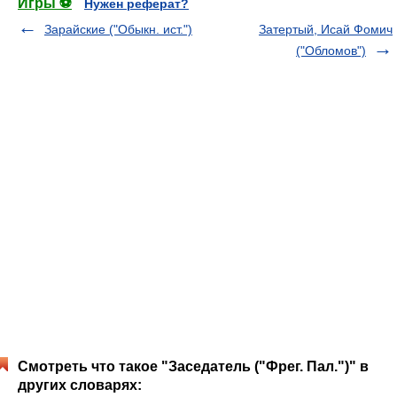
Игры ⚽
Нужен реферат?
Зарайские ("Обыкн. ист.")
Затертый, Исай Фомич
("Обломов")
Смотреть что такое "Заседатель ("Фрег. Пал.")" в
других словарях: