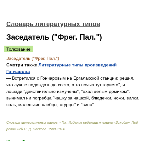
Словарь литературных типов
Заседатель ("Фрег. Пал.")
Толкование
Заседатель ("Фрег. Пал.")
Смотри также
Литературные типы произведений
Гончарова
— Встретился с Гончаровым на Ергалахской станции; решил,
что лучше подождать до света, а то ночью тут гористо", и
лошади "действительно измучены", "ехал целым домиком":
вынимал ни погребца "чашку за чашкой, блюдечки, ножи, вилки,
соль, маленькие хлебцы, огурцы" и "вино".
Словарь литературных типов. - Пг.: Издание редакции журнала «Всходы»
.
Под
редакцией Н. Д. Носкова
.
1908-1914
.